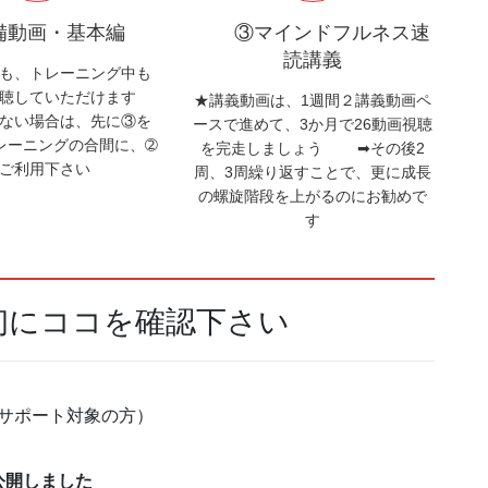
備動画・基本編
③マインドフルネス速
読講義
も、トレーニング中も
視聴していただけます
★講義動画は、1週間２講義動画ペ
ない場合は、先に③を
ースで進めて、3か月で26動画視聴
レーニングの合間に、➁
を完走しましょう ➡その後2
ご利用下さい
周、3周繰り返すことで、更に成長
の螺旋階段を上がるのにお勧めで
す
初にココを確認下さい
サポート対象の方）
公開しました