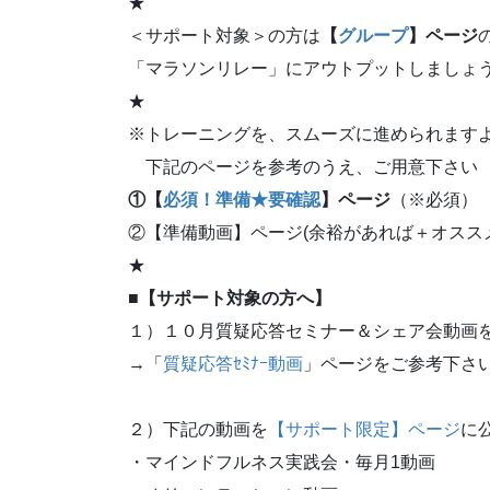
★
＜サポート対象＞の方は
【
グループ
】ページ
「マラソンリレー」にアウトプットしましょ
★
※トレーニングを、スムーズに進められます
下記のページを参考のうえ、ご用意下さい
①【
必須！準備★要確認
】ページ
（※必須）
②【準備動画】
ページ(余裕があれば＋オスス
★
■
【サポート対象の方へ】
１）１０月質疑応答セミナー＆シェア会動画
→「
質疑応答ｾﾐﾅｰ動画
」ページをご参考下さ
２）下記の動画を
【サポート限定】ページ
に
・マインドフルネス実践会・毎月1動画