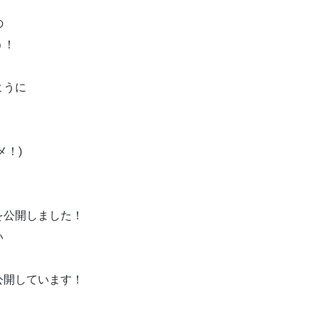
の
う！
よう
に
メ！)
を公開しました！
い
公開しています！