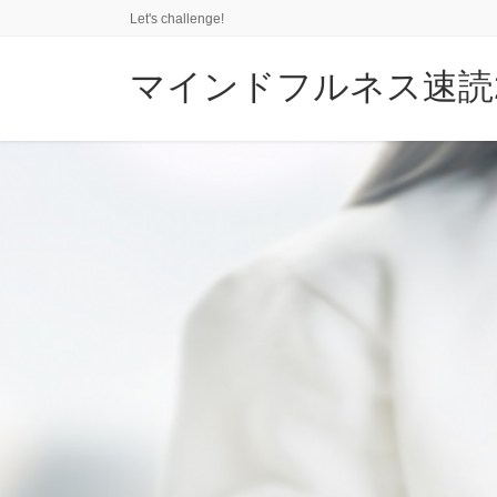
コ
ナ
Let's challenge!
ン
ビ
テ
ゲ
マインドフルネス速読2
ン
ー
ツ
シ
に
ョ
移
ン
動
に
移
動