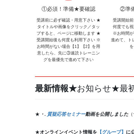
①必須！準備★要確認
②準
受講前に必ず確認・用意下さい ★
受講開始前
タイトルや画像をクリック／タッ
何度でも
プすると、ページに移動します ★
※お時間が
受講開始後も何度も利用下さい ※
進めて、ト
お時間がない場合【1】【2】を用
を
意したら、先に③速読トレーニン
グを最優先で進めて下さい
最新情報★
お知らせ★最
★
・.
質疑応答セミナー
動画を公開しました
（
★
オンラインイベント情報を
【グループ】
に